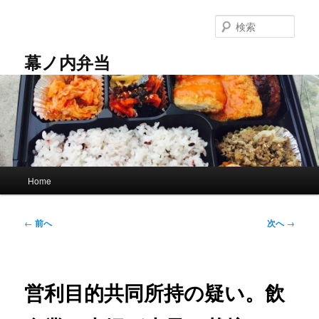
メ
イ
検
ン
索
コ
幕ノ内弁当
ン
テ
ン
ツ
へ
移
動
メ
Home
イ
ン
メ
投
←
前へ
次へ
→
ニ
稿
ュ
ナ
ー
ビ
ゲ
営利目的共同所持の疑い。飲
ー
シ