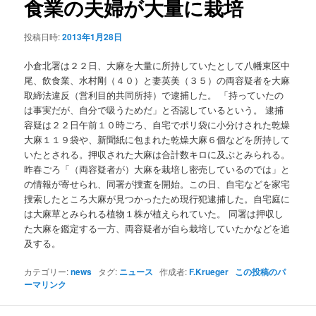
食業の夫婦が大量に栽培
ョ
ン
投稿日時:
2013年1月28日
小倉北署は２２日、大麻を大量に所持していたとして八幡東区中
尾、飲食業、水村剛（４０）と妻英美（３５）の両容疑者を大麻
取締法違反（営利目的共同所持）で逮捕した。 「持っていたの
は事実だが、自分で吸うためだ」と否認しているという。 逮捕
容疑は２２日午前１０時ごろ、自宅でポリ袋に小分けされた乾燥
大麻１１９袋や、新聞紙に包まれた乾燥大麻６個などを所持して
いたとされる。押収された大麻は合計数キロに及ぶとみられる。
昨春ごろ「（両容疑者が）大麻を栽培し密売しているのでは」と
の情報が寄せられ、同署が捜査を開始。この日、自宅などを家宅
捜索したところ大麻が見つかったため現行犯逮捕した。自宅庭に
は大麻草とみられる植物１株が植えられていた。 同署は押収し
た大麻を鑑定する一方、両容疑者が自ら栽培していたかなどを追
及する。
カテゴリー:
news
タグ:
ニュース
作成者:
F.Krueger
この投稿のパ
ーマリンク