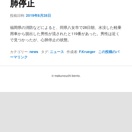
肺停止
ョ
ン
投稿日時:
2019年8月28日
福岡県の消防などによると、同県八女市で28日朝、水没した軽乗
用車から脱出した男性が流されたと119番があった。男性は近く
で見つかったが、心肺停止の状態。
カテゴリー:
news
タグ:
ニュース
作成者:
F.Krueger
この投稿のパ
ーマリンク
© makunouchi bento.