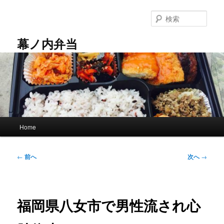
メ
イ
検
ン
索
コ
幕ノ内弁当
ン
テ
ン
ツ
へ
移
動
メ
Home
イ
ン
メ
投
←
前へ
次へ
→
ニ
稿
ュ
ナ
ー
ビ
ゲ
福岡県八女市で男性流され心
ー
シ