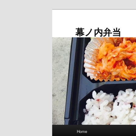
メ
イ
ン
幕ノ内弁当
コ
ン
テ
ン
ツ
へ
移
動
メ
Home
イ