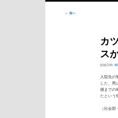
ン
メ
投
←
前へ
ニ
稿
ュ
ナ
ー
ビ
カ
ゲ
ー
ス
シ
ョ
ン
投稿日時:
2
入院先の
した。男
捕までの
たという
（社会部