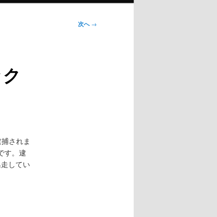
次へ
→
ック
逮捕されま
です。逮
逃走してい