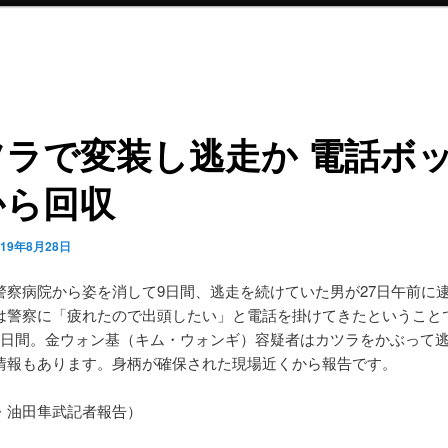
ツラで変装し逃走か 電話ボ
から回収
019年8月28日
警察病院から姿を消して9日間、逃走を続けていた男が27日午前に
は警察に「疲れたので出頭したい」と電話を掛けてきたということ
9日間。金ウォン基（キム・ウォンギ）容疑者はカツラをかぶって
情報もあります。身柄が確保された現場近くから報告です。
・油田隼武記者報告）