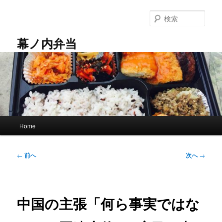
メ
イ
検
ン
索
コ
幕ノ内弁当
ン
テ
ン
ツ
へ
移
動
メ
Home
イ
ン
メ
投
←
前へ
次へ
→
ニ
稿
ュ
ナ
ー
ビ
ゲ
中国の主張「何ら事実ではな
ー
シ