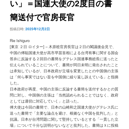
い」＝国連大使の2度目の書
ョ
ン
簡送付で官房長官
投稿日時:
2025年12月2日
Rie Ishiguro
[東京 ２日 ロイター] – 木原稔官房長官は２日の閣議後会見で、
中国の傅聡国連大使が高市早苗首相による台湾有事に関する国会
答弁に反論する２回目の書簡をグテレス国連事務総長に送ったと
伝えられていることについて、書簡が同日未明に発出されたこと
は承知しているが、日本政府が立場を変更したとの中国側の主張
は「何ら事実ではない旨を中国側に繰り返し訴えている」と指摘
した。
日本政府が再度、中国の主張に反論する書簡を送付するかとの質
問に対し、中国側の主張は「当然認められることではなく、政府
としては適切に対応していく」と語った。
傅大使は今回の書簡で、日本の山崎和之国連大使がグテレス氏に
送った書簡で「主要な論点を避け、根拠なく中国を批判した」と
抗議。日本が台湾問題に関して堅持しているとする「一貫した立
場」について十分な説明がないなどと批判した。書簡はＸに投稿