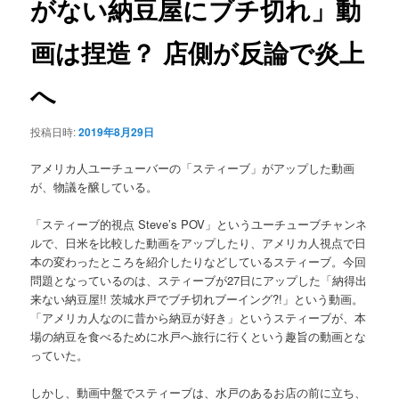
がない納豆屋にブチ切れ」動
ョ
ン
画は捏造？ 店側が反論で炎上
へ
投稿日時:
2019年8月29日
アメリカ人ユーチューバーの「スティーブ」がアップした動画
が、物議を醸している。
「スティーブ的視点 Steve’s POV」というユーチューブチャンネ
ルで、日米を比較した動画をアップしたり、アメリカ人視点で日
本の変わったところを紹介したりなどしているスティーブ。今回
問題となっているのは、スティーブが27日にアップした「納得出
来ない納豆屋!! 茨城水戸でブチ切れブーイング?!」という動画。
「アメリカ人なのに昔から納豆が好き」というスティーブが、本
場の納豆を食べるために水戸へ旅行に行くという趣旨の動画とな
っていた。
しかし、動画中盤でスティーブは、水戸のあるお店の前に立ち、