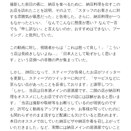
撮影した前日の夜に、納豆を食べるために、納豆料理を出すこの
お店を訪れたことを説明。その上で、「スタッフのお客さんに対
する雰囲気が最悪だった」と告発した。さらに、納豆料理が一つ
もなかったといい、「なんでこんなに態度が悪い？ なんで一言
でも『申し訳ない』と言えないのか。おすすめはできない。ブー
イング」と批判していた。
この動画に対し、視聴者からは「これは怒って良し！」「こうい
う店は長続きしないよね…」「日本人として恥ずかしく思いま
す」という店側への非難の声が集まっていた。
しかし、28日になって、スティーブが告発したお店がツイッター
を更新し、スティーブのツイッターに向けて、「サービスなどに
至らない点があったことを反省しております」と謝罪しつつ、
「しかし、当店は日本酒メインの居酒屋です。二階の店が納豆料
理をオススメにしたお店ですのでその辺には誤解があると思いま
す」「当店は撮影や取材等をお断りしているのが現状なのです
が、許可なく動画をアップすることや、お客様が写っていたのに
も関わらずそのまま流すなど配慮にも欠けていると思われます。
本日のオススメで出していた納豆ピザや納豆巾着を召し上がって
いただきました」など、実際には納豆メインの居酒屋でないこと