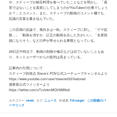
や、スティーブが納豆料理を食べていたことなどを明かし、「真
実ではないことを真実にしてしまうのがYouTuberの仕事でしょう
か？」とコメント。また、スティーブの動画のコメント欄でも、
抗議の言葉を書き込んでいた。
この店側の反論で、風向きは一転。スティーブに対し、「デマ拡
散…」「動画を消すか、訂正の動画を出した方がいい」「名誉毀
損になりそう」などの声が寄せられる事態となっている。
29日正午時点で、動画の削除や修正などは出ていないこともあ
り、ネットユーザーからの批判は高まっている。
記事内の引用について
スティーブ的視点 Steve’s POV公式ユーチューブチャンネルより
https://www.youtube.com/user/steevie333/featured
酒香菜公式ツイッターより
https://twitter.com/sTzvb4mMQV6MNo9
カテゴリー:
news
タグ:
ニュース
作成者:
F.Krueger
この投稿のパ
ーマリンク