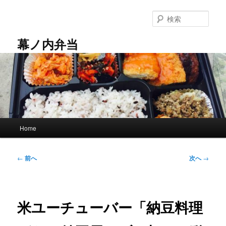
メ
イ
検
ン
索
コ
幕ノ内弁当
ン
テ
ン
ツ
へ
移
動
メ
Home
イ
ン
メ
投
←
前へ
次へ
→
ニ
稿
ュ
ナ
ー
ビ
ゲ
米ユーチューバー「納豆料理
ー
シ