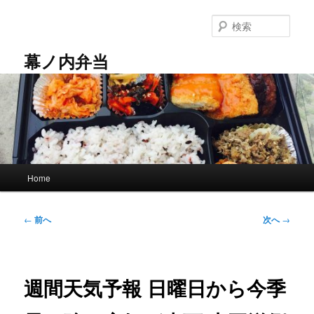
メ
イ
検
ン
索
コ
幕ノ内弁当
ン
テ
ン
ツ
へ
移
動
メ
Home
イ
ン
メ
投
←
前へ
次へ
→
ニ
稿
ュ
ナ
ー
ビ
ゲ
週間天気予報 日曜日から今季
ー
シ