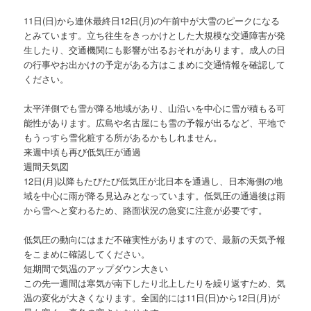
11日(日)から連休最終日12日(月)の午前中が大雪のピークになる
とみています。立ち往生をきっかけとした大規模な交通障害が発
生したり、交通機関にも影響が出るおそれがあります。成人の日
の行事やお出かけの予定がある方はこまめに交通情報を確認して
ください。
太平洋側でも雪が降る地域があり、山沿いを中心に雪が積もる可
能性があります。広島や名古屋にも雪の予報が出るなど、平地で
もうっすら雪化粧する所があるかもしれません。
来週中頃も再び低気圧が通過
週間天気図
12日(月)以降もたびたび低気圧が北日本を通過し、日本海側の地
域を中心に雨が降る見込みとなっています。低気圧の通過後は雨
から雪へと変わるため、路面状況の急変に注意が必要です。
低気圧の動向にはまだ不確実性がありますので、最新の天気予報
をこまめに確認してください。
短期間で気温のアップダウン大きい
この先一週間は寒気が南下したり北上したりを繰り返すため、気
温の変化が大きくなります。全国的には11日(日)から12日(月)が