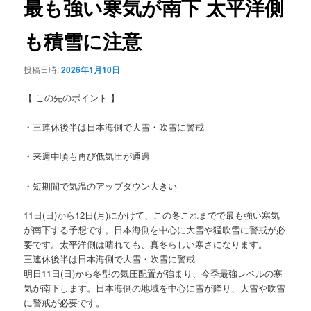
最も強い寒気が南下 太平洋側
ョ
ン
も積雪に注意
投稿日時:
2026年1月10日
【 この先のポイント 】
・三連休後半は日本海側で大雪・吹雪に警戒
・来週中頃も再び低気圧が通過
・短期間で気温のアップダウン大きい
11日(日)から12日(月)にかけて、この冬これまでで最も強い寒気
が南下する予想です。日本海側を中心に大雪や猛吹雪に警戒が必
要です。太平洋側は晴れても、真冬らしい寒さになります。
三連休後半は日本海側で大雪・吹雪に警戒
明日11日(日)から冬型の気圧配置が強まり、今季最強レベルの寒
気が南下します。日本海側の地域を中心に雪が降り、大雪や吹雪
に警戒が必要です。