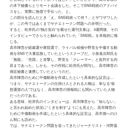
の木下秘書らとリモート会議をした。そこでSNS戦術のアドバイ
スをし、実際に無償で手伝った、と。
この部分を読んだとき「え、SNS戦術って何？」とザワザワした
が、この号ではあくまでサナエトークン問題への弁明だった。
すると、松井氏の“独占告白”を載せた週刊文春は、4週間後、その
インタビューでさらりと触れられていた「SNS戦」を本格的に報
じる。
高市陣営が総裁選や衆院選で、ライバル候補や野党を中傷する動
画をSNSで大量拡散していたというスクープだ。小泉進次郎氏を
「無能」「売国」と攻撃し、野党を「クレーマー」と批判する内
容まであった。しかも、その作戦に松井氏が関与し、高市陣営の
側近秘書と連携していたというのだ。
高市陣営のために中傷動画を作成したという具体的な証言は…
つまり、サナエトークンの仕掛け人とされる人物は、単なる“仮
想通貨の人”ではなく、高市陣営の情報戦にも関わっていた人物
だったのである。
ある意味、松井氏のインタビューは、高市陣営から「知らない」
と言われ始めた状況に“くぎを刺す”ようにも見えた。高市陣営の
ために中傷動画を作成したという具体的な証言は、高市側へのけ
ん制にも読めた。
では、サナエトークン問題を追ってきたジャーナリスト・河野嘉