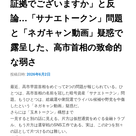
証拠でございますか」と反
ョ
ン
論…「サナエトークン」問題
と「ネガキャン動画」疑惑で
露呈した、高市首相の致命的
な弱さ
投稿日時:
2026年6月2日
最近、高市早苗首相をめぐって2つの問題が報じられている。ひ
とつは、高市首相の名前を冠した暗号資産「サナエトークン」問
題。もうひとつは、総裁選や衆院選でライバル候補や野党を中傷
したという「ネガキャン動画」疑惑だ。
さらには「玉木トークン」構想まで
一見すると別の話に見える。片方は仮想通貨をめぐる金融トラブ
ル、もう片方は選挙戦のSNS工作である。実は、この2つを別々
の話として片づけるのは難しい。