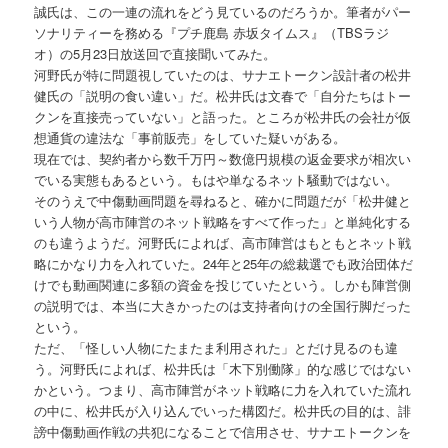
誠氏は、この一連の流れをどう見ているのだろうか。筆者がパー
ソナリティーを務める『プチ鹿島 赤坂タイムス』（TBSラジ
オ）の5月23日放送回で直接聞いてみた。
河野氏が特に問題視していたのは、サナエトークン設計者の松井
健氏の「説明の食い違い」だ。松井氏は文春で「自分たちはトー
クンを直接売っていない」と語った。ところが松井氏の会社が仮
想通貨の違法な「事前販売」をしていた疑いがある。
現在では、契約者から数千万円～数億円規模の返金要求が相次い
でいる実態もあるという。もはや単なるネット騒動ではない。
そのうえで中傷動画問題を尋ねると、確かに問題だが「松井健と
いう人物が高市陣営のネット戦略をすべて作った」と単純化する
のも違うようだ。河野氏によれば、高市陣営はもともとネット戦
略にかなり力を入れていた。24年と25年の総裁選でも政治団体だ
けでも動画関連に多額の資金を投じていたという。しかも陣営側
の説明では、本当に大きかったのは支持者向けの全国行脚だった
という。
ただ、「怪しい人物にたまたま利用された」とだけ見るのも違
う。河野氏によれば、松井氏は「木下別働隊」的な感じではない
かという。つまり、高市陣営がネット戦略に力を入れていた流れ
の中に、松井氏が入り込んでいった構図だ。松井氏の目的は、誹
謗中傷動画作戦の共犯になることで信用させ、サナエトークンを