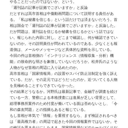
やることだったのではないか、という。
「週刊誌の記事が証拠でございますか」と反論
だとすれば高市首相は中傷動画問題について説明する責任があ
る。「私は秘書を信じる」という話だけでは済まないだろう。首
相は国会で「週刊誌の記事が証拠でございますか」と反論した。
だが問題は、週刊誌を信じるか秘書を信じるかという話ではな
い。報じられた内容に対し、どこまで確認し、何が確認できてい
ないのか。その説明責任が問われているのである。少なくとも報
道側は、メールやメッセージなど具体的な資料を示している。
今回の件は首相側の「インテリジェンス（情報収集・分析）機
能」の致命的な弱さを象徴していないだろうか。松井氏のような
人物がなぜ首相の周辺に入り込めたのか。
高市首相は「国家情報局」の設置やスパイ防止法制定を強く訴え
ている。だが、その足元ではどうだったのか。近づいてくる人物
を見極めることすらできていなかった。
その結果どうなるか。河野氏は最新記事で、金融庁が調査を続け
ている一方、警察による本格捜査には進展が乏しい背景として、
総理事務所案件のため忖度が働いている面は否めないとし、「令
和の森友問題」との指摘もあると報じている。
もし首相が本気で「情報」を重視するなら、まず検証されるべき
は「最高権力者」の周辺で起きた今回の情報案件ではないか。そ
の検証を置き去りにしたまま、国家情報局などのルールづくりだ