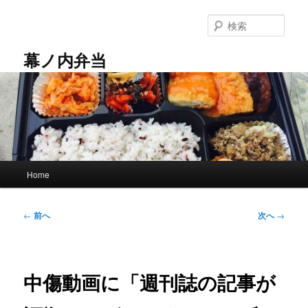
メ
イ
検
ン
索
コ
幕ノ内弁当
ン
テ
ン
ツ
へ
移
動
メ
Home
イ
ン
メ
投
←
前へ
次へ
→
ニ
稿
ュ
ナ
ー
ビ
ゲ
中傷動画に「週刊誌の記事が
ー
シ