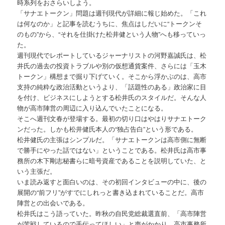
時系列をおさらいしよう。
「サナエトークン」問題は週刊現代が詳細に報じ始めた。「これ
は何なのか」と記事を読むうちに、焦点はしだいに“トークンそ
のもの”から、“それを仕掛けた松井健という人物”へも移っていっ
た。
週刊現代でレポートしているジャーナリストの河野嘉誠氏は、松
井氏の過去の投資トラブルや別の仮想通貨案件、さらには「玉木
トークン」構想まで掘り下げていく。そこから浮かぶのは、高市
支持の純粋な政治活動というより、「話題性のある」政治家に目
を付け、ビジネスにしようとする松井氏のスタイルだ。そんな人
物が高市陣営の周辺に入り込んでいたことになる。
そこへ週刊文春が登場する。最初の切り口はやはりサナエトーク
ンだった。しかも松井健氏本人の“独占告白”という形である。
松井健氏の主張はシンプルだ。「サナエトークンは高市側に無断
で勝手にやった話ではない」ということである。松井氏は高市事
務所の木下剛志秘書らに暗号資産であることを説明していた、と
いう主張だ。
いま読み返すと面白いのは、その初回インタビューの中に、後の
展開の“前フリ”がすでにしれっと書き込まれていることだ。高市
陣営との出会いである。
松井氏はこう語っていた。昨秋の自民党総裁選直前、「高市陣営
が苦戦しているので手伝ってほしい」と声がかかり、高市事務所