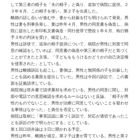
して第三者の精子を「夫の精子」と偽り、追加で病院に提供。２
３年８月、この精子を使い、第２子を出産した。
離婚の話し合いが進む中、妻から妊娠を打ち明けられて発覚。男
性は妻を刑事告発し、妻は昨年４月、男性の同意書を偽造し、病
院に提出した有印私文書偽造・同行使罪で懲役１年６月、執行猶
予３年の判決を受け、確定した。
男性は訴状で、追加の精子提供について、病院が男性に対面で同
意の確認をしていれば、同意書の偽造や第三者の精子だと気づく
ことができたと主張。「子どもをもうけるかどうかの自己決定権
を侵害された」としている。
男性は離婚訴訟も起こし、妻側は、男性と無関係の子を妊娠した
ことを認める書面を提出していた。男性は今回の訴訟で、この書
面を証拠請求している。
病院側は答弁書で請求棄却を求めている。男性の同意に関し、対
面や電話での意思確認を求めるルールはないと反論。「精子が男
性のものでないこと、男性が治療に同意していないことを疑わせ
る事情はなかった」と責任を否定している。
病院は取材に「事実誤認に基づく訴訟で、対応が適切であったこ
とを訴訟の中で明らかにする」としている。
第１回口頭弁論は３日に開かれる予定。
男性は昨年、離婚が成立。第２子は妻が育てている。男性と第２