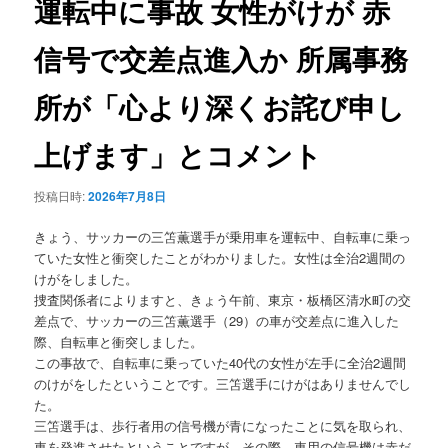
運転中に事故 女性がけが 赤
ョ
ン
信号で交差点進入か 所属事務
所が「心より深くお詫び申し
上げます」とコメント
投稿日時:
2026年7月8日
きょう、サッカーの三笘薫選手が乗用車を運転中、自転車に乗っ
ていた女性と衝突したことがわかりました。女性は全治2週間の
けがをしました。
捜査関係者によりますと、きょう午前、東京・板橋区清水町の交
差点で、サッカーの三笘薫選手（29）の車が交差点に進入した
際、自転車と衝突しました。
この事故で、自転車に乗っていた40代の女性が左手に全治2週間
のけがをしたということです。三笘選手にけがはありませんでし
た。
三笘選手は、歩行者用の信号機が青になったことに気を取られ、
車を発進させたということですが、その際、車用の信号機は赤だ