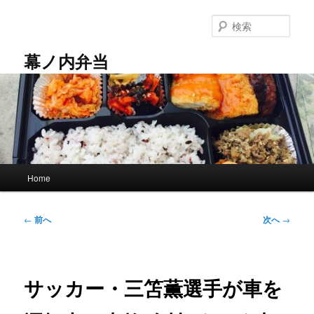
メ
イ
検
ン
索
コ
幕ノ内弁当
ン
テ
ン
ツ
へ
移
動
メ
Home
イ
ン
メ
投
←
前へ
次へ
→
ニ
稿
ュ
ナ
ー
ビ
ゲ
サッカー・三笘薫選手が車を
ー
シ