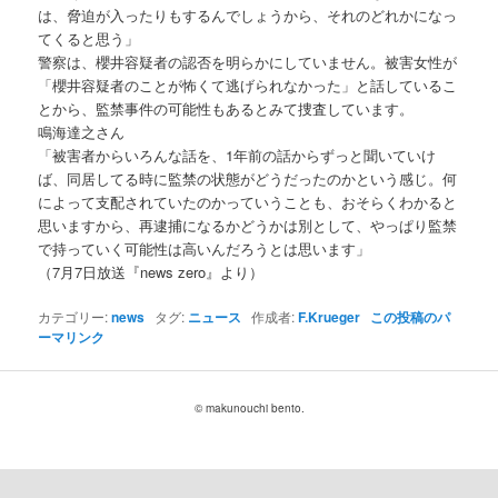
は、脅迫が入ったりもするんでしょうから、それのどれかになっ
てくると思う」
警察は、櫻井容疑者の認否を明らかにしていません。被害女性が
「櫻井容疑者のことが怖くて逃げられなかった」と話しているこ
とから、監禁事件の可能性もあるとみて捜査しています。
鳴海達之さん
「被害者からいろんな話を、1年前の話からずっと聞いていけ
ば、同居してる時に監禁の状態がどうだったのかという感じ。何
によって支配されていたのかっていうことも、おそらくわかると
思いますから、再逮捕になるかどうかは別として、やっぱり監禁
で持っていく可能性は高いんだろうとは思います」
（7月7日放送『news zero』より）
カテゴリー:
news
タグ:
ニュース
作成者:
F.Krueger
この投稿のパ
ーマリンク
© makunouchi bento.