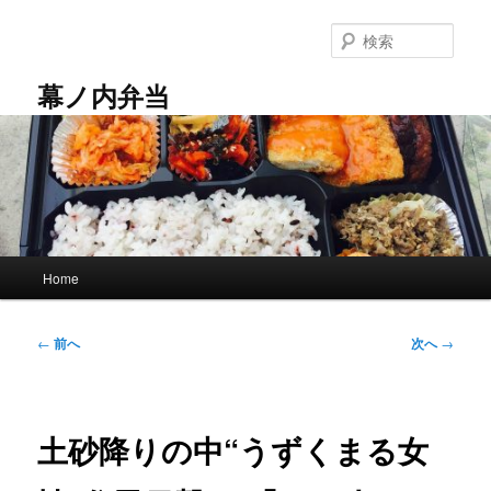
メ
イ
検
ン
索
コ
幕ノ内弁当
ン
テ
ン
ツ
へ
移
動
メ
Home
イ
ン
メ
投
←
前へ
次へ
→
ニ
稿
ュ
ナ
ー
ビ
ゲ
土砂降りの中“うずくまる女
ー
シ