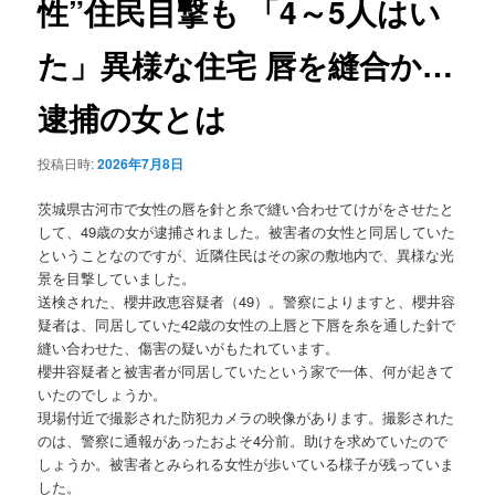
性”住民目撃も 「4～5人はい
ョ
ン
た」異様な住宅 唇を縫合か…
逮捕の女とは
投稿日時:
2026年7月8日
茨城県古河市で女性の唇を針と糸で縫い合わせてけがをさせたと
して、49歳の女が逮捕されました。被害者の女性と同居していた
ということなのですが、近隣住民はその家の敷地内で、異様な光
景を目撃していました。
送検された、櫻井政恵容疑者（49）。警察によりますと、櫻井容
疑者は、同居していた42歳の女性の上唇と下唇を糸を通した針で
縫い合わせた、傷害の疑いがもたれています。
櫻井容疑者と被害者が同居していたという家で一体、何が起きて
いたのでしょうか。
現場付近で撮影された防犯カメラの映像があります。撮影された
のは、警察に通報があったおよそ4分前。助けを求めていたので
しょうか。被害者とみられる女性が歩いている様子が残っていま
した。