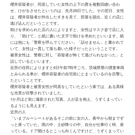
櫻井容疑者が、同居していた女性の上下の唇を複数回縫い合わ
せ、けがをさせたというのは、先月29日でした。その翌日、女性
は、櫻井容疑者が外出したすきを見て、部屋を脱出。近くの店に
逃げ込んだということです。
助けを求められた店の人によりますと、女性はマスク姿で店に入
り、「助けて」と紙に書いた文字で助けを求めたといいます。紙
には他にも「警察を呼んでください」「話せません」と書かれて
いて、女性は一貫して落ち着いた様子だったということです。
被害女性は、警察に対し「容疑者が怖くて逃げられなかった」と
話しているといいます。
近所の住民によりますと6日午前7時半ごろ、茨城県警の捜査車両
とみられる車が、櫻井容疑者の自宅前にとまっているのを目撃し
たということです。
櫻井容疑者と被害女性が同居をしていたという家では、ある異様
な光景が目撃されていました。
1か月ほど前に撮影された写真。人が足を抱え、うずくまってい
るようにも見えます。
近所の人
「いまブルーシートがあるそこの前に女の人。夜中から朝までず
っと座っていた。雨の中、土砂降りの中、自分が仕事行く時、座
っている。ドア開けるとこっち向くんですけど、うずくまってい