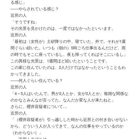
る感じ」
――やらされている感じ？
近所の人
「そうですね」
その光景を見かけたのは、一度ではなかったといいます。
近所の人
「最初は（女性が）土砂降りの中、寝ていた、外で。それが1週
間ぐらい続いた。いつも（朝の）5時ごろ仕事出るんだけど、雨
の時でもそこに座っているし、夜も帰ってくればそこにいるし」
この異様な光景は、1週間ほど続いたということです。
この家に住んでいたのは、2人だけではなかったということもわ
かってきました。
――何人ぐらい住んでいる？
近所の人
「4～5人はいたんで。男が2人とか、女が3人とか。複雑な関係な
のかなとみんなが言ってた。なんだか変な人が来たねと」
さらに、櫻井容疑者について…
近所の人
「（櫻井容疑者が）引っ越しした時から近所との付き合いがない
から、どういう人が入ってきて、なんの仕事をやっているのか
（わからない）」
――近所トラブルは