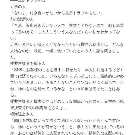
近所の人
「ないよ。付き合いがないから近所トラブルもない」
別の近所の人
「全然、近所付き合いない人で、挨拶も全然ないので、顔も車乗
ってるの見て、この人こういう人なんだくらいしかわかってな
い」
近所付き合いがほとんどなかったという櫻井容疑者とは、どんな
人物なのか、以前、一緒に働いていたという人に話を聞きまし
た。
櫻井容疑者を知る人
「SNSにお客様のことを勝手に載せたり、本人に注意するけど1
回では済まなかった。いろんなトラブル起こして、最終的にやめ
ていただきました。あることないことウソばかりつく感じでした
ね。怖いものを秘めているかな、という印象は受けたことはあ
る」
櫻井容疑者と被害女性はどのような関係だったのか。元神奈川県
警捜査1課長の鳴海達之さんは…
鳴海達之さん
「助けを求めにいって怖くて逃げられなかったと言うんですか
ら、怖いというのが何かということ。暴力的に支配されているの
か、あるいは精神的に支配されているのか。精神的な支配の中に