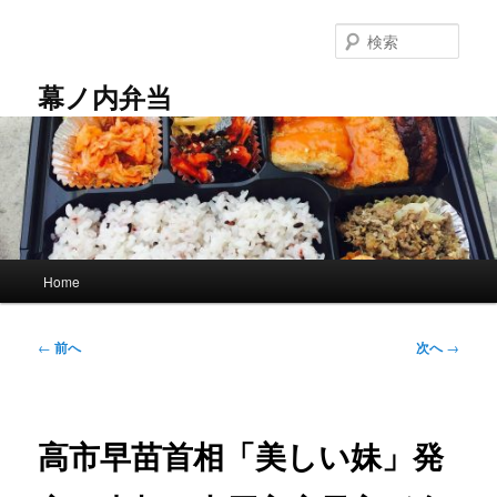
メ
イ
検
ン
索
コ
幕ノ内弁当
ン
テ
ン
ツ
へ
移
動
メ
Home
イ
ン
メ
投
←
前へ
次へ
→
ニ
稿
ュ
ナ
ー
ビ
ゲ
高市早苗首相「美しい妹」発
ー
シ