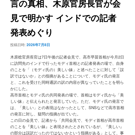
言の真相、木原官房長官が会
ョ
ン
見で明かす インドでの記者
発表めぐり
投稿日時:
2026年7月8日
木原稔官房長官は7日午後の記者会見で、高市早苗首相が今月2日
に訪問先のインドで行ったモディ首相との記者発表の場で、自身
のことを「（モディ氏の）美しい妹」と述べたことに対して「誤
訳ではないか」との指摘があることについて、モディ氏の発言
と、これを受けた同時通訳の訳の内容が異なっていたことを明ら
かにした。
高市首相とモディ氏の共同発表の場で、首相はモディ氏から「美
しい妹」と伝えられたと発言していた。ただ、モディ氏の発言で
は、「美しい」との表現はなかったとして、SNSなどで高市首相
の発言に対し、疑問の指摘が出ていた。
この日の会見で、記者から「共同会見で、モディ首相が高市首相
のことを『美しい妹』と表現されたとされているが、『美しい』
の部分は誤訳だったのではないかという指摘がある」として、事