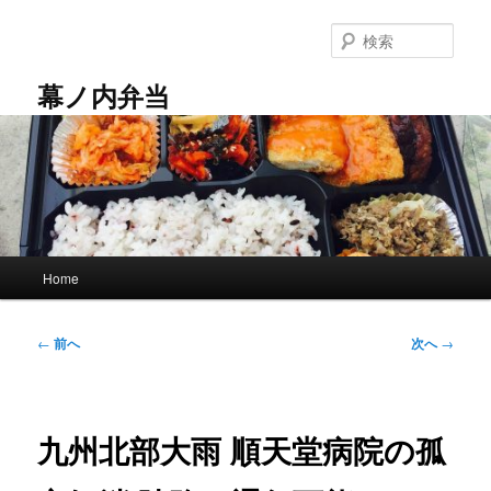
メ
イ
検
ン
索
コ
幕ノ内弁当
ン
テ
ン
ツ
へ
移
動
メ
Home
イ
ン
メ
投
←
前へ
次へ
→
ニ
稿
ュ
ナ
ー
ビ
ゲ
九州北部大雨 順天堂病院の孤
ー
シ