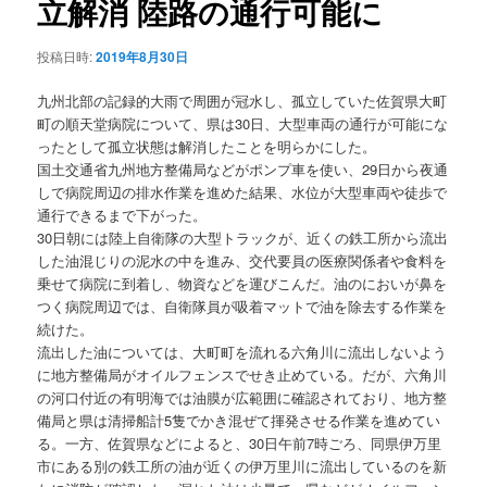
立解消 陸路の通行可能に
ョ
ン
投稿日時:
2019年8月30日
九州北部の記録的大雨で周囲が冠水し、孤立していた佐賀県大町
町の順天堂病院について、県は30日、大型車両の通行が可能にな
ったとして孤立状態は解消したことを明らかにした。
国土交通省九州地方整備局などがポンプ車を使い、29日から夜通
しで病院周辺の排水作業を進めた結果、水位が大型車両や徒歩で
通行できるまで下がった。
30日朝には陸上自衛隊の大型トラックが、近くの鉄工所から流出
した油混じりの泥水の中を進み、交代要員の医療関係者や食料を
乗せて病院に到着し、物資などを運びこんだ。油のにおいが鼻を
つく病院周辺では、自衛隊員が吸着マットで油を除去する作業を
続けた。
流出した油については、大町町を流れる六角川に流出しないよう
に地方整備局がオイルフェンスでせき止めている。だが、六角川
の河口付近の有明海では油膜が広範囲に確認されており、地方整
備局と県は清掃船計5隻でかき混ぜて揮発させる作業を進めてい
る。一方、佐賀県などによると、30日午前7時ごろ、同県伊万里
市にある別の鉄工所の油が近くの伊万里川に流出しているのを新