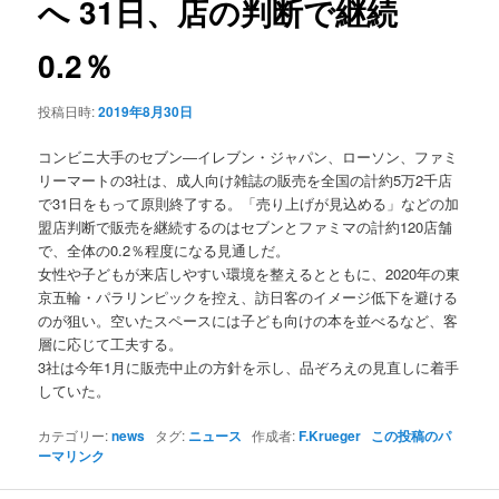
へ 31日、店の判断で継続
ョ
ン
0.2％
投稿日時:
2019年8月30日
コンビニ大手のセブン―イレブン・ジャパン、ローソン、ファミ
リーマートの3社は、成人向け雑誌の販売を全国の計約5万2千店
で31日をもって原則終了する。「売り上げが見込める」などの加
盟店判断で販売を継続するのはセブンとファミマの計約120店舗
で、全体の0.2％程度になる見通しだ。
女性や子どもが来店しやすい環境を整えるとともに、2020年の東
京五輪・パラリンピックを控え、訪日客のイメージ低下を避ける
のが狙い。空いたスペースには子ども向けの本を並べるなど、客
層に応じて工夫する。
3社は今年1月に販売中止の方針を示し、品ぞろえの見直しに着手
していた。
カテゴリー:
news
タグ:
ニュース
作成者:
F.Krueger
この投稿のパ
ーマリンク