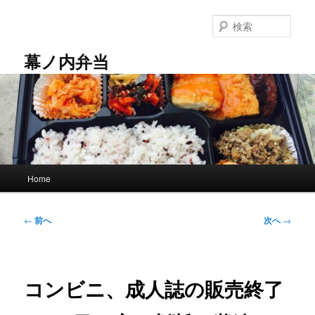
メ
イ
検
ン
索
コ
幕ノ内弁当
ン
テ
ン
ツ
へ
移
動
メ
Home
イ
ン
メ
投
←
前へ
次へ
→
ニ
稿
ュ
ナ
ー
ビ
ゲ
コンビニ、成人誌の販売終了
ー
シ