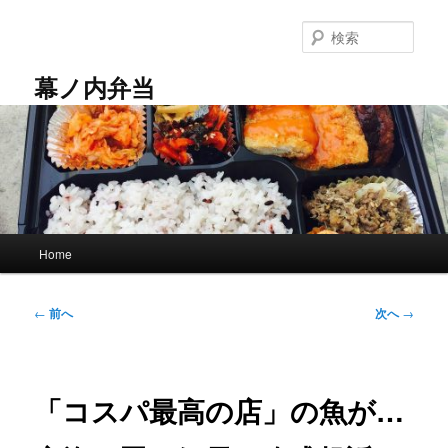
メ
イ
検
ン
索
コ
幕ノ内弁当
ン
テ
ン
ツ
へ
移
動
メ
Home
イ
ン
メ
投
←
前へ
次へ
→
ニ
稿
ュ
ナ
ー
ビ
ゲ
「コスパ最高の店」の魚が…
ー
シ