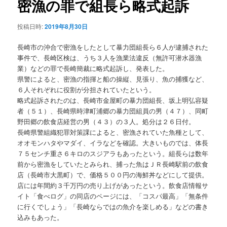
密漁の罪で組長ら略式起訴
ョ
ン
投稿日時:
2019年8月30日
長崎市の沖合で密漁をしたとして暴力団組長ら６人が逮捕された
事件で、長崎区検は、うち３人を漁業法違反（無許可潜水器漁
業）などの罪で長崎簡裁に略式起訴し、発表した。
県警によると、密漁の指揮と船の操縦、見張り、魚の捕獲など、
６人それぞれに役割が分担されていたという。
略式起訴されたのは、長崎市金屋町の暴力団組長、坂上明弘容疑
者（５１）、長崎県時津町浦郷の暴力団組員の男（４７）、同町
野田郷の飲食店経営の男（４３）の３人。処分は２６日付。
長崎県警組織犯罪対策課によると、密漁されていた魚種として、
オオモンハタやマダイ、イラなどを確認。大きいものでは、体長
７５センチ重さ６キロのスジアラもあったという。組長らは数年
前から密漁をしていたとみられ、捕った魚はＪＲ長崎駅前の飲食
店（長崎市大黒町）で、価格５００円の海鮮丼などにして提供。
店には年間約３千万円の売り上げがあったという。飲食店情報サ
イト「食べログ」の同店のページには、「コスパ最高」「無条件
に行くでしょう」「長崎ならではの魚介を楽しめる」などの書き
込みもあった。