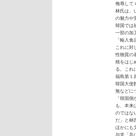
侮辱して
林氏は、
の魅力や
韓国では
一部の加
「輸入食
これに対
性物質の
桃をはじ
る。これ
福島第１
韓国大使
無などに
「韓国側
も、本来
のではな
だ」と林
ほかにも
与党「共