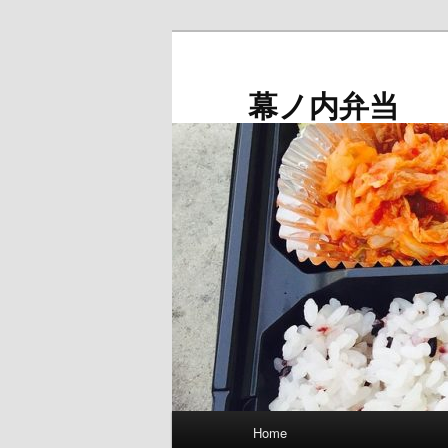
メ
イ
ン
幕ノ内弁当
コ
ン
テ
ン
ツ
へ
移
動
メ
Home
イ