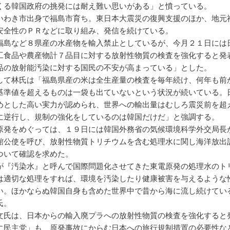
くる韓国政府の挑発には耐え難い思いがある」と憤っている。
いわき市出身で福島市育ち。東日本大震災の復興支援のほか、地元
安全性のＰＲなどに取り組み、発信を続けている。
福島など８県産の水産物を輸入禁止としているが、今月２１日には
工食品や農産物計７品目に対する放射性物質の検査を強化すると発
品の放射能汚染に対する国民の不安が高まっている」とした。
して林氏は「福島県産の米は全生産量の検査を毎年続け、何年も前
基準値を超えるものは一袋も出ていないという状況が続いている。
めとした高い実力が認められ、世界への輸出量はむしろ震災前を超
に逆行し、規制の強化をしているのは韓国だけだ」と強調する。
原発をめぐっては、１９日には韓国外務省の気候環境科学外交局長
館公使を呼び、放射性物質トリチウムを含む処理水に関し海洋放出
ついて確認を求めた。
が『汚染水』と呼んで国際問題化させてきた東電原発の処理水のト
は適切な処理をすれば、環境を汚染したり健康被害を与えるような
い。ほかならぬ韓国自身も含めた世界中で昔から海に流し続けてい
氏。
文氏は、日本からの輸入廃プラへの放射性物質の検査を強化すると
に民主党」も、原発事故にからむ日本への旅行規制措置の必要性な