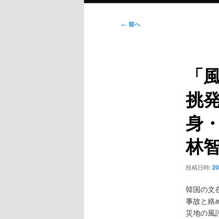
ン
メ
投
←
前へ
ニ
稿
ュ
ナ
ー
ビ
「
ゲ
ー
挑
シ
ョ
身
ン
林
投稿日時:
2
韓国の文
事故と絡
災地の風