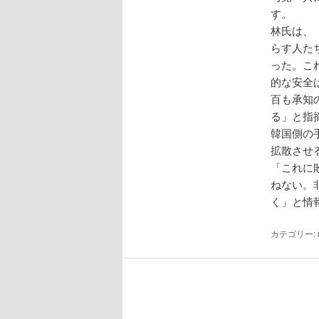
す。
林氏は、
らす人た
った。こ
的な安全
百も承知
る」と指
韓国側の
拡散させ
「これに
ねない。
く」と情
カテゴリー: