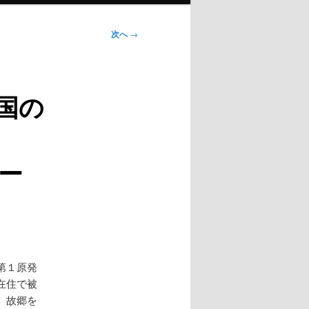
次へ
→
国の
出
ー
第１原発
在住で被
、故郷を