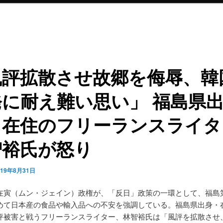
風評拡散させ故郷を侮辱、韓
発に耐え難い思い」 福島県
・在住のフリーランスライタ
智裕氏が怒り
019年8月31日
在寅（ムン・ジェイン）政権が、「反日」政策の一環として、福島
めて日本産の食品や輸入品への不安を強調している。福島県出身・
評被害と戦うフリーランスライター、林智裕氏は「風評を拡散させ