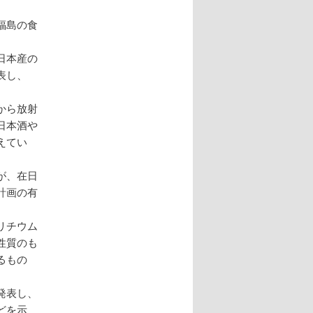
福島の食
日本産の
表し、
から放射
日本酒や
えてい
が、在日
計画の有
リチウム
性質のも
るもの
発表し、
どを示