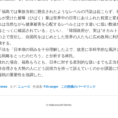
「福島では事故当初に懸念されたようなレベルの汚染は起こらず、
ちが受けた被曝（ひばく）量は世界中の日常にありふれた程度と変
れは当然ながら健康被害を心配するレベルとはケタ違いに低い数値
はとっくに確認されている」といい、「韓国政府が、実は“オカルト
の上で宣伝し、自国民をはじめとした世界の人たちに広め政局に利
摘する。
手法を「日本側の弱みを十分理解した上で、故意に非科学的な風評
る戦略をとったのだろう」と分析する林氏。
敗れた場合、福島もろとも、日本に対する差別的な扱いまでも正当
非合理さを大勢の人にどう説得力を持って訴えていくのかが課題に
報戦の重要性を強調した。
news
タグ:
ニュース
作成者:
F.Krueger
この投稿のパーマリンク
© makunouchi bento.