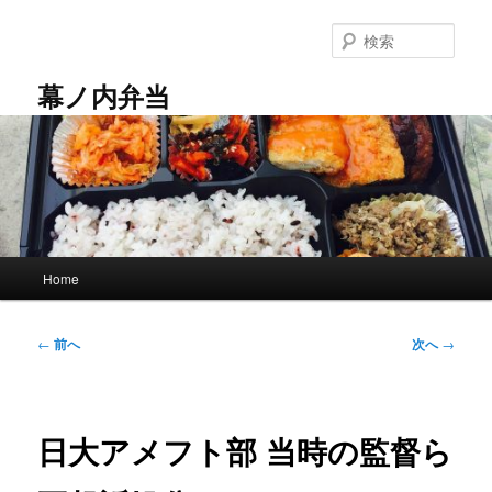
メ
イ
検
ン
索
コ
幕ノ内弁当
ン
テ
ン
ツ
へ
移
動
メ
Home
イ
ン
メ
投
←
前へ
次へ
→
ニ
稿
ュ
ナ
ー
ビ
ゲ
日大アメフト部 当時の監督ら
ー
シ