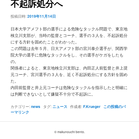
不起訴処分へ
ョ
ン
投稿日時:
2019年11月14日
日本大学アメフト部の選手による危険なタックル問題で、東京地
検立川支部が、当時の監督とコーチ、選手の３人を、不起訴処分
にする方針を固めたことがわかった。
この問題は去年５月、日大アメフト部の宮川泰介選手が、関西学
院大学の選手に危険なタックルをし、その選手がケガをしたも
の。
関係者によると、東京地検立川支部は、内田正人前監督と井上奨
元コーチ、宮川選手の３人を、近く不起訴処分にする方針を固め
た。
内田前監督と井上元コーチは危険なタックルを指示したと明確に
は判断できないとして嫌疑不十分で不起訴に。
カテゴリー:
news
タグ:
ニュース
作成者:
F.Krueger
この投稿のパ
ーマリンク
© makunouchi bento.