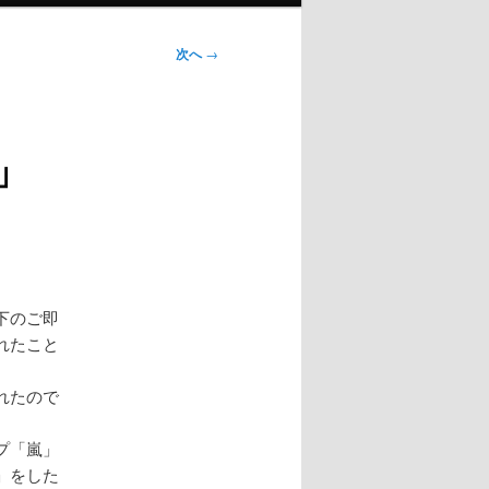
次へ
→
」
下のご即
れたこと
れたので
プ「嵐」
」をした