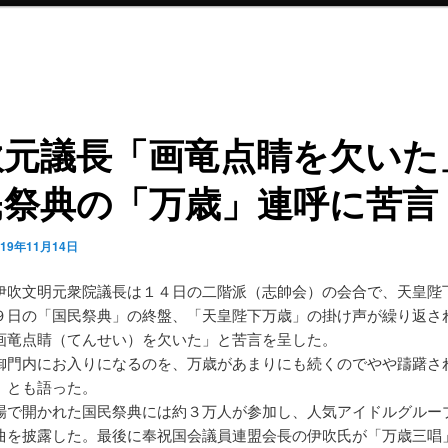
吹元議長「画竜点睛を欠いた
民祭典の「万歳」連呼に苦言
019年11月14日
伊吹文明元衆院議長は１４日の二階派（志帥会）の会合で、天皇陛
９日の「国民祭典」の終盤、「天皇陛下万歳」の掛け声が繰り返さ
画竜点睛（てんせい）を欠いた」と苦言を呈した。
御門内にお入りになるのを、万歳があまりにも続くのでやや躊躇さ
」とも語った。
場で開かれた国民祭典には約３万人が参加し、人気アイドルグルー
曲を披露した。最後に奉祝国会議員連盟会長の伊吹氏が「万歳三唱