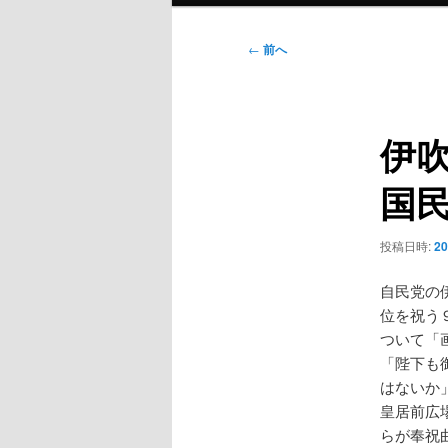
ン
メ
投
←
前へ
ニ
稿
ュ
ナ
ー
ビ
伊
ゲ
ー
国
シ
ョ
ン
投稿日時:
2
自民党の
位を祝う
ついて「
「陛下も
はないか
皇居前広
らが奉祝