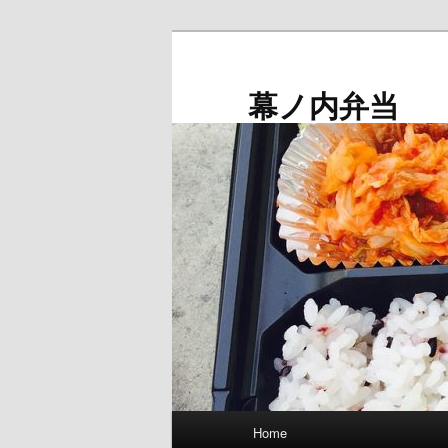
メ
イ
ン
幕ノ内弁当
コ
ン
テ
ン
ツ
へ
移
動
メ
Home
イ