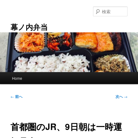
メ
イ
検
ン
索
コ
幕ノ内弁当
ン
テ
ン
ツ
へ
移
動
メ
Home
イ
ン
メ
投
←
前へ
次へ
→
ニ
稿
ュ
ナ
ー
ビ
ゲ
首都圏のJR、9日朝は一時運
ー
シ