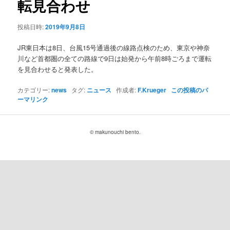
転見合わせ
ョ
ン
投稿日時:
2019年9月8日
JR東日本は8日、台風15号通過後の線路点検のため、東京や神奈
川など首都圏の全ての路線で9日は始発から午前8時ごろまで運転
を見合わせると発表した。
カテゴリー:
news
タグ:
ニュース
作成者:
F.Krueger
この投稿のパ
ーマリンク
© makunouchi bento.