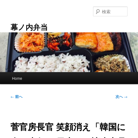
メ
イ
検
ン
索
コ
幕ノ内弁当
ン
テ
ン
ツ
へ
移
動
メ
Home
イ
ン
メ
投
←
前へ
次へ
→
ニ
稿
ュ
ナ
ー
ビ
ゲ
菅官房長官 笑顔消え「韓国に
ー
シ