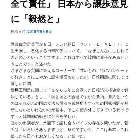
全て責任」 日本から譲歩意見
ョ
ン
に「毅然と」
投稿日時:
2019年9月9日
菅義偉官房長官が８日、テレビ朝日「サンデーＬＩＶＥ！！」に
生出演し、悪化する日韓関係について、「なぜこんなにこじれて
きたのかということですよ。これはすべて韓国に責任があるとい
うことです」と述べた。
さまざまな質問に答えるコーナーで「甘いもの、特にパンケーキ
が好き」とにこやかに話す場面もあったが、日韓問題に関しては
厳しい口調。
徴用工問題に関して「１９６５年に合意した日韓請求権協定で解
決している」とし、「国と国との合意ですから条約。条約という
のはそれぞれの国の立法も司法も裁判所もすべての国家機関が順
守しないといけないのが基本。そこを踏み外してきているわけで
す」と韓国側の動きに苦言を呈した。
ほかの出演者が、水面下で話し合うパイプの存在を聞いたが、菅
氏は「いろいろありますけど、条約ですから。ここは基本。これ
破ったら日本もおかしくなる」と述べた。