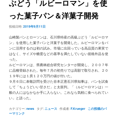
ぶどう「ルビーロマン」を使
ョ
ン
った菓子パン＆洋菓子開発
投稿日時:
2019年9月11日
山崎製パンとローソンは、石川県特産の高級ぶどう「ルビーロマ
ン」を使用した菓子パンと洋菓子を開発した。ルビーロマンをパ
ンに活用するのは初の試み。市場に出回っている高品質の果実で
はなく、サイズや糖度などの基準を満たしていない規格外品を使
った。
ルビーロマンは、県農林総合研究センターが開発し、２００７年
に品種登録された。毎年７月の初売りでは高額で取引され、２０
１９年には１房１２０万円の値が付いた。
９月６日に表敬訪問を受けた谷本正憲石川県知事は、パンを試食
して「ちょうどいい甘さだ」と太鼓判。「（ルビーロマンは）一
般の人にはなかなか手に入らない。これなら気軽に食べられてい
い」と語った。
カテゴリー:
news
タグ:
ニュース
作成者:
F.Krueger
この投稿のパ
ーマリンク