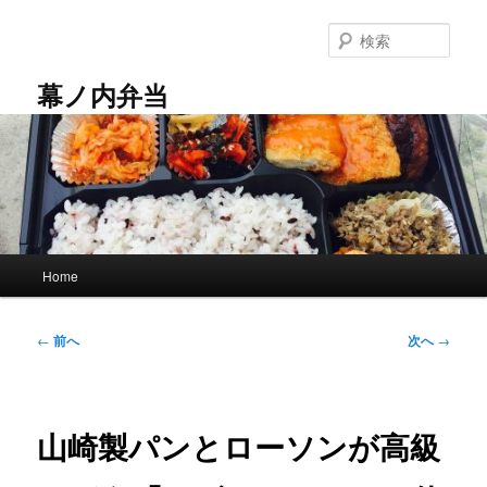
メ
イ
検
ン
索
コ
幕ノ内弁当
ン
テ
ン
ツ
へ
移
動
メ
Home
イ
ン
メ
投
←
前へ
次へ
→
ニ
稿
ュ
ナ
ー
ビ
ゲ
山崎製パンとローソンが高級
ー
シ