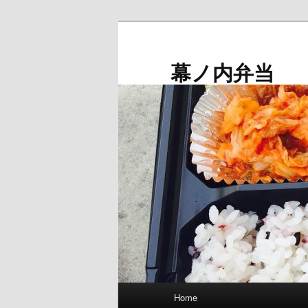
メ
イ
ン
幕ノ内弁当
コ
ン
テ
ン
ツ
へ
移
動
メ
Home
イ