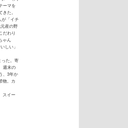
テーマを
てきた。
人が「イチ
地元産の野
こだわり
ちゃん
おいしい」
まった。寄
。週末の
う、3年か
禁物。カ
、スイー