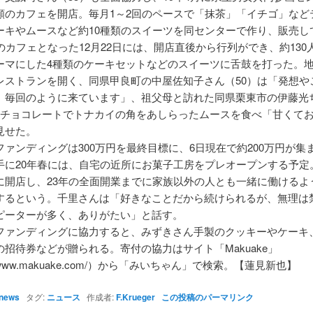
願のカフェを開店。毎月1～2回のペースで「抹茶」「イチゴ」など
ーキやムースなど約10種類のスイーツを同センターで作り、販売し
のカフェとなった12月22日には、開店直後から行列ができ、約130
ーマにした4種類のケーキセットなどのスイーツに舌鼓を打った。
レストランを開く、同県甲良町の中屋佐知子さん（50）は「発想や
。毎回のように来ています」、祖父母と訪れた同県栗東市の伊藤光
、チョコレートでトナカイの角をあしらったムースを食べ「甘くて
見せた。
ファンディングは300万円を最終目標に、6日現在で約200万円が集
手に20年春には、自宅の近所にお菓子工房をプレオープンする予定
に開店し、23年の全面開業までに家族以外の人とも一緒に働けるよ
するという。千里さんは「好きなことだから続けられるが、無理は
ピーターが多く、ありがたい」と話す。
ファンディングに協力すると、みずきさん手製のクッキーやケーキ
の招待券などが贈られる。寄付の協力はサイト「Makuake」
://www.makuake.com/）から「みいちゃん」で検索。【蓮見新也】
news
タグ:
ニュース
作成者:
F.Krueger
この投稿のパーマリンク