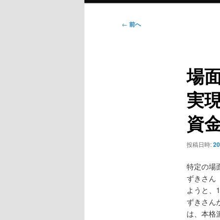
ン
メ
投
←
前へ
ニ
稿
ュ
ナ
ー
ビ
場
ゲ
ー
実
シ
ョ
資金
ン
投稿日時:
2
特定の場
ずきさん
ようと、
ずきさん
は、本格