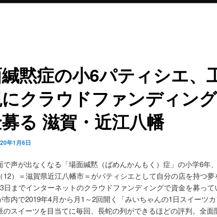
面緘黙症の小6パティシエ、
現にクラウドファンディング
募る 滋賀・近江八幡
020年1月6日
面で声が出なくなる「場面緘黙（ばめんかんもく）症」の小学6年
（12）＝滋賀県近江八幡市＝がパティシエとして自分の店を持つ夢
13日までインターネットのクラウドファンディングで資金を募って
が市内で2019年4月から月1～2回開く「みいちゃんの1日スイーツ
派のスイーツを目当てに毎回、長蛇の列ができるほどの評判。全面