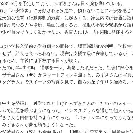
の23年3月を予定しており、みずきさんは日々腕を磨いている。
症は「不安障害」に分類される疾患で、慣れないことに不安を感じ
先天的な性質（行動抑制的気質）に起因する。家庭内では普通に話
普段と異なる人や場所、場面に接すると、極度の不安や緊張から話
の体が自分でうまく動かせない。数百人に1人、幼少期に発症する
んは小学校入学前の学校側との面接で、場面緘黙症が判明。学校生
出せず、給食も食べられない。現在は支援学級に在籍しているが、
なるため、午後には下校する日々が続く。
ったのは4年生の時、通学を一時、断念した頃だった。社会に関心
、母千里さん（46）がスマートフォンを渡すと、みずきさんは写真
スタグラム」でスイーツの写真を見て、自らお菓子作りを始めるよ
集中力を発揮し、独学で作り上げたみずきさんのこだわりのスイー
ラムで話題を呼ぶようになった。インスタグラムを通じて他人から
ずきさんも自信を持つようになった。「パティシエになってみんな
。みずきさんが夢を語るようになった。
や父誠司さん（53）も全面協力し、19年4月に県立男女共同参画セ