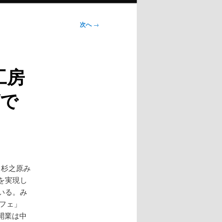
次へ
→
工房
で
、杉之原み
を実現し
いる。み
カフェ」
開業は中