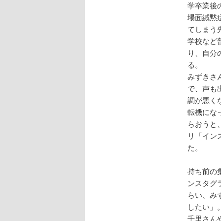
学卒業後
場面緘黙
てしまう
学校など
り、自分
る。
みずきさ
で、声も
調が悪く
転機にな
らおうと
リ「イン
た。
持ち前の
ンスタグ
らい、み
したい」
千里さん