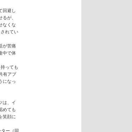
て回避し
せるが、
せなくな
とされてい
活が苦痛
途中で体
を持っても
共有アプ
うになっ
ツは、イ
認めても
を笑顔に
ンター（同