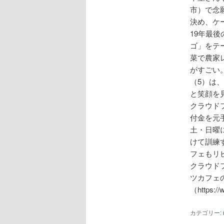
市）で念
決め、ケ
19年最後
ゴ」をテ
菜で農家
がすごい
（5）は
と笑顔を
クラウド
付金を元
土・日曜
けて訓練
フェもリ
クラウド
ツカフェ
（https
カテゴリー: