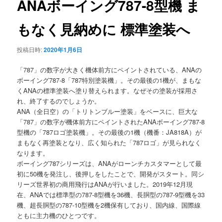
ANAボーイング787-8型機 ま
ョ
ン
もなく見納めに 標準塗装へ
投稿日時:
2020年1月6日
「787」の数字が大きく機体前方にペイントされている、ANAの
ボーイング787-8「787特別塗装機」。その最後の1機が、まもな
くANAの標準塗装へ塗り替えられます。なぜその塗装が採用さ
れ、終了するのでしょうか。
ANA（全日空）の「トリトンブルー塗装」をベースに、巨大な
「787」の数字が機体前方にペイントされたANAボーイング787-8
型機の「787ロゴ塗装機」。その最後の1機（機番：JA818A）が
まもなく再塗装となり、広く知られた「787ロゴ」が見られなく
なります。
ボーイング787シリーズは、ANAがローンチカスタマーとして最
初に50機を発注し、後押しをしたことで、開発がスタート。同シ
リーズ世界初の商用飛行はANAが行いました。2019年12月現
在、ANAでは標準型の787-8型機を36機、長胴型の787-9型機を33
機、超長胴型の787-10型機を2機保有しており、国内線、国際線
ともに主力機のひとつです。