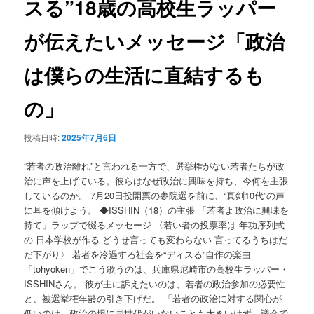
スる”18歳の高校生ラッパー
ョ
ン
が伝えたいメッセージ「政治
は僕らの生活に直結するも
の」
投稿日時:
2025年7月6日
“若者の政治離れ”と言われる一方で、選挙権がない若者たちが政
治に声を上げている。彼らはなぜ政治に興味を持ち、今何を主張
しているのか。 7月20日投開票の参院選を前に、“真剣10代”の声
に耳を傾けよう。 ◆ISSHIN（18）の主張 「若者よ政治に興味を
持て」ラップで綴るメッセージ 〈若い者の投票率は 年功序列式
の 日本学校が作る どうせ言っても変わらない 言ってるうちはだ
だ下がり〉 若者を冷遇する社会を“ディスる”自作の楽曲
「tohyoken」でこう歌うのは、兵庫県尼崎市の高校生ラッパー・
ISSHINさん。 彼が主に訴えたいのは、若者の政治参加の必要性
と、被選挙権年齢の引き下げだ。 「若者の政治に対する関心が
低いのは、政治の場に同世代がいないことも大きいはず。議会で