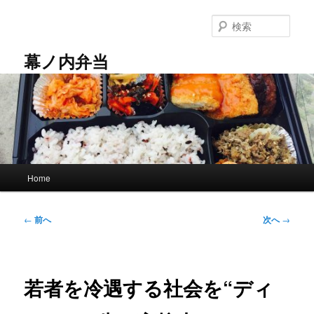
メ
イ
検
ン
索
コ
幕ノ内弁当
ン
テ
ン
ツ
へ
移
動
メ
Home
イ
ン
メ
投
←
前へ
次へ
→
ニ
稿
ュ
ナ
ー
ビ
ゲ
若者を冷遇する社会を“ディ
ー
シ