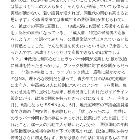
は親よりも年上の大人も多く、そんな人が議論していても僕らは
実感が湧かない。若い議員が増えれば、同世代の関心も高まると
思います」 公職選挙法では未成年者の選挙運動が禁じられてい
る。彼はその事実に直面し、「18歳未満にも選挙で応援する自由
を」訴訟の原告になっている。 「成人前、特定の候補者の応援
をしようとして調べてみたら、公職選挙法で禁止されていると知
り愕然としました。そんな制度を変えたいという思いで原告にな
ったんです。未成年というだけで応援できないのは変でしょ
う？」 ◆政治に無関心だったラッパー仲間が投票した 彼が政治
に興味を持ったきっかけは、ブラック校則に対する疑問からだっ
た。 「僕の中学校には、ツーブロック禁止、眉毛に髪がかかる
のはNG。理不尽な校則だと思って、青少年向けの活動支援施設
に出向き、中高生251人に校則についてのアンケートを実施。集
めた意見を市に提出した結果、校則見直しに向けたガイドライン
策定にがり、政治に興味を持ったきっかけになりました」 今年5
月に18歳になったISSHINさん。6月、地元尼崎市の市議会議員選
挙で念願の「初投票」を経験した。 「嬉しかったのは、同世代
のラッパー仲間も僕の存在をきっかけに投票に行ったと話してく
れたこと。僕一人の活動で人が動いたんだから、選挙運動の年齢
制限撤廃や立候補年齢引き下げが実現すれば、政治に興味を持つ
若者はさらに増えるはず。政治は僕らの生活に直結するものです