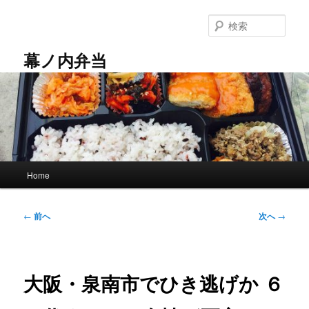
メ
イ
検
ン
索
コ
幕ノ内弁当
ン
テ
ン
ツ
へ
移
動
メ
Home
イ
ン
メ
投
←
前へ
次へ
→
ニ
稿
ュ
ナ
ー
ビ
ゲ
大阪・泉南市でひき逃げか ６
ー
シ