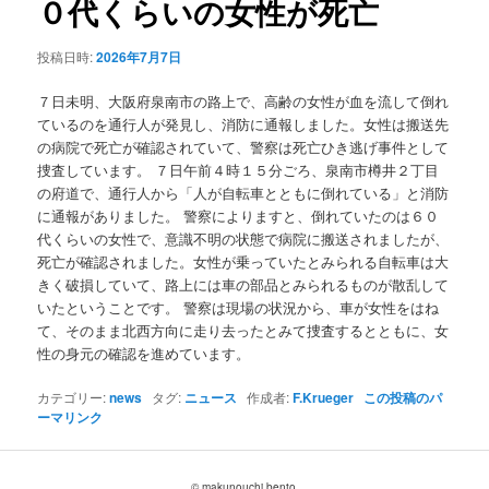
０代くらいの女性が死亡
ョ
ン
投稿日時:
2026年7月7日
７日未明、大阪府泉南市の路上で、高齢の女性が血を流して倒れ
ているのを通行人が発見し、消防に通報しました。女性は搬送先
の病院で死亡が確認されていて、警察は死亡ひき逃げ事件として
捜査しています。 ７日午前４時１５分ごろ、泉南市樽井２丁目
の府道で、通行人から「人が自転車とともに倒れている」と消防
に通報がありました。 警察によりますと、倒れていたのは６０
代くらいの女性で、意識不明の状態で病院に搬送されましたが、
死亡が確認されました。女性が乗っていたとみられる自転車は大
きく破損していて、路上には車の部品とみられるものが散乱して
いたということです。 警察は現場の状況から、車が女性をはね
て、そのまま北西方向に走り去ったとみて捜査するとともに、女
性の身元の確認を進めています。
カテゴリー:
news
タグ:
ニュース
作成者:
F.Krueger
この投稿のパ
ーマリンク
© makunouchi bento.