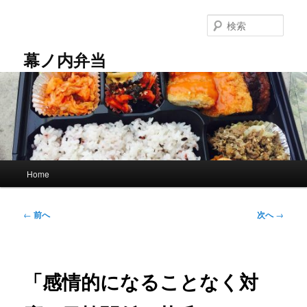
メ
イ
検
ン
索
コ
幕ノ内弁当
ン
テ
ン
ツ
へ
移
動
メ
Home
イ
ン
メ
投
←
前へ
次へ
→
ニ
稿
ュ
ナ
ー
ビ
ゲ
「感情的になることなく対
ー
シ