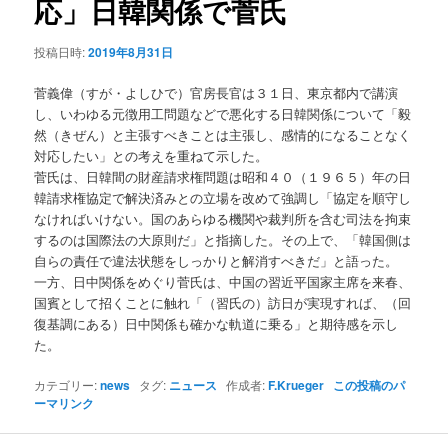
応」日韓関係で菅氏
ョ
ン
投稿日時:
2019年8月31日
菅義偉（すが・よしひで）官房長官は３１日、東京都内で講演
し、いわゆる元徴用工問題などで悪化する日韓関係について「毅
然（きぜん）と主張すべきことは主張し、感情的になることなく
対応したい」との考えを重ねて示した。
菅氏は、日韓間の財産請求権問題は昭和４０（１９６５）年の日
韓請求権協定で解決済みとの立場を改めて強調し「協定を順守し
なければいけない。国のあらゆる機関や裁判所を含む司法を拘束
するのは国際法の大原則だ」と指摘した。その上で、「韓国側は
自らの責任で違法状態をしっかりと解消すべきだ」と語った。
一方、日中関係をめぐり菅氏は、中国の習近平国家主席を来春、
国賓として招くことに触れ「（習氏の）訪日が実現すれば、（回
復基調にある）日中関係も確かな軌道に乗る」と期待感を示し
た。
カテゴリー:
news
タグ:
ニュース
作成者:
F.Krueger
この投稿のパ
ーマリンク