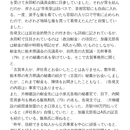
を受けて永田町の議員会館に日参していました。それが実を結ん
だのか、岸さんは“市長室は顔パスで、首相官邸にも自由に入れ
る。一度、派手な服を着ていたら官邸の入り口で守衛に止められ
たので、わざわざ地味な服を買って着替えたんだ”と自慢してい
ました」
告発文には反社会的勢力との付き合いも詳細に記されているが、
永田町で注目されているのは〈政治献金〉の項目だ。加藤元部長
は献金の額や時期を明記せず、A氏から聞いたものとしながら、
献金先に栃木県議会の元議長や、自民党の古賀誠・元幹事長
（79）とその秘書の名を挙げている。そこで古賀事務所に聞く
と、
「古賀本人が、岸社長とお会いしたことはありません。数年前、
栃木県の有力県議の秘書の紹介で（古賀の）秘書がお会いしまし
たが、これまで献金も、陳情をお聞きしたこともなく、（告発文
の内容は）事実ではありません」
また、片柳建設の献金先には小泉元首相の秘書官で、目下、内閣
官房参与を務める飯島勲氏（73）の名も。告発文では、〈片柳建
設の経団連加盟のとき口添えしてもらった。月額100万円払って
いると（岸社長が）自慢していた〉と、加藤元部長はA氏の証言
を紹介している。飯島氏に尋ねると、
「昨年、信頼できる知人から公共事業を中心に頑張っていると、