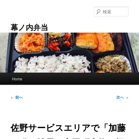
メ
イ
検
ン
索
コ
幕ノ内弁当
ン
テ
ン
ツ
へ
移
動
メ
Home
イ
ン
メ
投
←
前へ
次へ
→
ニ
稿
ュ
ナ
ー
ビ
ゲ
佐野サービスエリアで「加藤
ー
シ