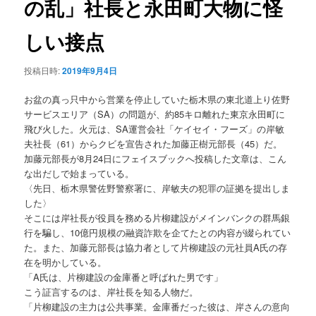
の乱」社長と永田町大物に怪
ョ
ン
しい接点
投稿日時:
2019年9月4日
お盆の真っ只中から営業を停止していた栃木県の東北道上り佐野
サービスエリア（SA）の問題が、約85キロ離れた東京永田町に
飛び火した。火元は、SA運営会社「ケイセイ・フーズ」の岸敏
夫社長（61）からクビを宣告された加藤正樹元部長（45）だ。
加藤元部長が8月24日にフェイスブックへ投稿した文章は、こん
な出だしで始まっている。
〈先日、栃木県警佐野警察署に、岸敏夫の犯罪の証拠を提出しま
した〉
そこには岸社長が役員を務める片柳建設がメインバンクの群馬銀
行を騙し、10億円規模の融資詐欺を企てたとの内容が綴られてい
た。また、加藤元部長は協力者として片柳建設の元社員A氏の存
在を明かしている。
「A氏は、片柳建設の金庫番と呼ばれた男です」
こう証言するのは、岸社長を知る人物だ。
「片柳建設の主力は公共事業。金庫番だった彼は、岸さんの意向